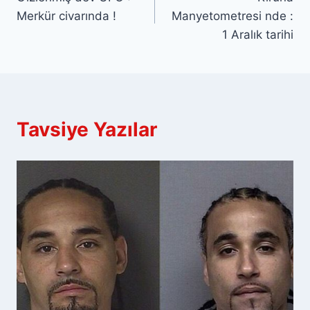
gezinmesi
Merkür civarında !
Manyetometresi nde :
1 Aralık tarihi
Tavsiye Yazılar