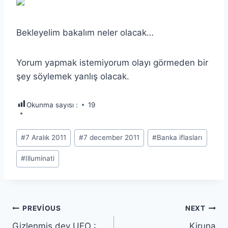
Bekleyelim bakalım neler olacak…
Yorum yapmak istemiyorum olayı görmeden bir
şey söylemek yanlış olacak.
Okunma sayısı :
19
Post
#
7 Aralık 2011
#
7 december 2011
#
Banka iflasları
Tags:
#
Illuminati
Yazı
PREVIOUS
NEXT
Gizlenmiş dev UFO :
Kiruna