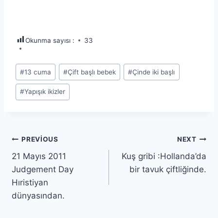
Okunma sayısı :
33
Post
#
13 cuma
#
Çift başlı bebek
#
Çinde iki başlı
Tags:
#
Yapışık ikizler
Yazı
PREVIOUS
NEXT
21 Mayıs 2011
Kuş gribi :Hollanda’da
gezinmesi
Judgement Day
bir tavuk çiftliğinde.
Hıristiyan
dünyasından.