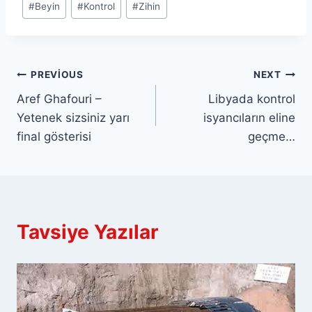
#
Beyin
#
Kontrol
#
Zihin
Tags:
Yazı
PREVIOUS
NEXT
Aref Ghafouri –
Libyada kontrol
gezinmesi
Yetenek sizsiniz yarı
isyancıların eline
final gösterisi
geçme…
Tavsiye Yazılar