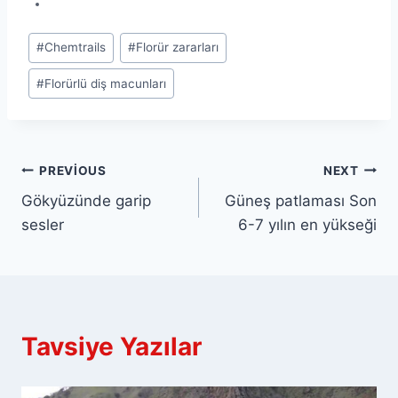
Post
#
Chemtrails
#
Florür zararları
Tags:
#
Florürlü diş macunları
Yazı
PREVIOUS
NEXT
Gökyüzünde garip
Güneş patlaması Son
gezinmesi
sesler
6-7 yılın en yükseği
Tavsiye Yazılar