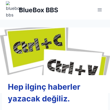
Skip
BlueBox BBS
to
content
Hep ilginç haberler
yazacak değiliz.