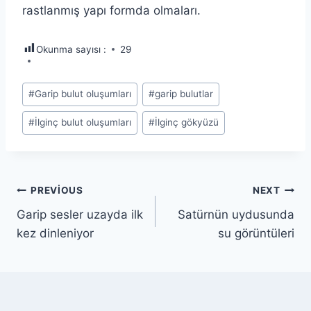
rastlanmış yapı formda olmaları.
Okunma sayısı :
29
Post
#
Garip bulut oluşumları
#
garip bulutlar
Tags:
#
İlginç bulut oluşumları
#
İlginç gökyüzü
Yazı
PREVIOUS
NEXT
Garip sesler uzayda ilk
Satürnün uydusunda
gezinmesi
kez dinleniyor
su görüntüleri