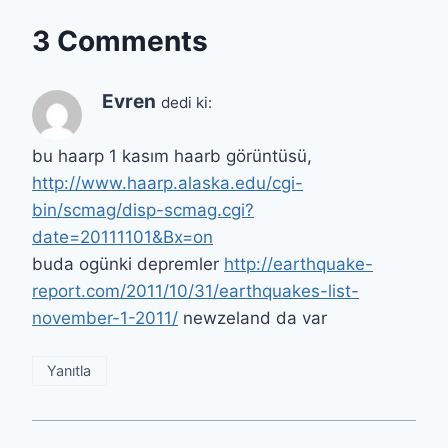
3 Comments
Evren
dedi ki:
bu haarp 1 kasım haarb görüntüsü,
http://www.haarp.alaska.edu/cgi-
bin/scmag/disp-scmag.cgi?
date=20111101&Bx=on
buda ogünki depremler
http://earthquake-
report.com/2011/10/31/earthquakes-list-
november-1-2011/
newzeland da var
Yanıtla