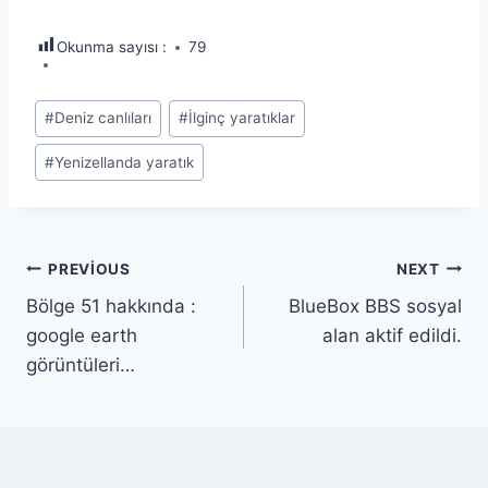
Okunma sayısı :
79
Post
#
Deniz canlıları
#
İlginç yaratıklar
Tags:
#
Yenizellanda yaratık
Yazı
PREVIOUS
NEXT
Bölge 51 hakkında :
BlueBox BBS sosyal
gezinmesi
google earth
alan aktif edildi.
görüntüleri…