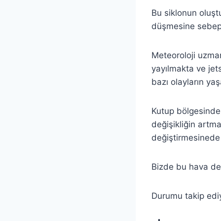
Bu siklonun oluşt
düşmesine sebep 
Meteoroloji uzman
yayılmakta ve jet
bazı olayların y
Kutup bölgesindek
değişikliğin artm
değiştirmesinede
Bizde bu hava değ
Durumu takip ediy