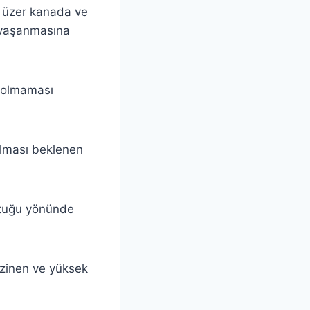
 üzer kanada ve
n yaşanmasına
 olmaması
olması beklenen
ştuğu yönünde
ezinen ve yüksek