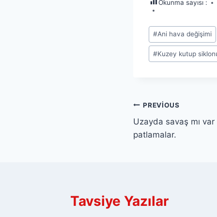
Okunma sayısı :
Post
#
Ani hava değişimi
Tags:
#
Kuzey kutup siklon
Yazı
PREVIOUS
Uzayda savaş mı var 
gezinmesi
patlamalar.
Tavsiye Yazılar