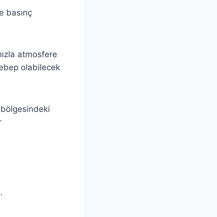
ve basınç
hızla atmosfere
sebep olabilecek
 bölgesindeki
r
.