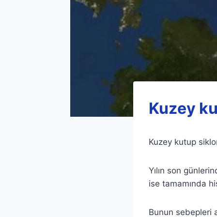
Kuzey ku
Kuzey kutup sikl
Yılın son günleri
ise tamamında his
Bunun sebepleri a