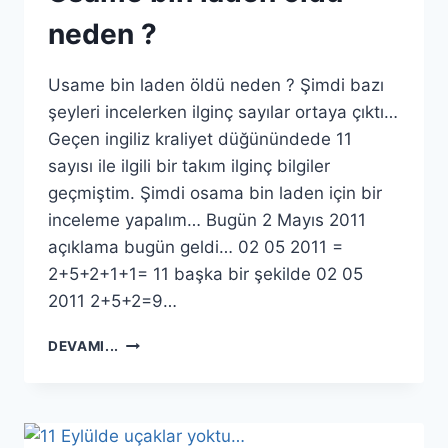
neden ?
Usame bin laden öldü neden ? Şimdi bazı
şeyleri incelerken ilginç sayılar ortaya çıktı…
Geçen ingiliz kraliyet düğünündede 11
sayısı ile ilgili bir takım ilginç bilgiler
geçmiştim. Şimdi osama bin laden için bir
inceleme yapalım… Bugün 2 Mayıs 2011
açıklama bugün geldi… 02 05 2011 =
2+5+2+1+1= 11 başka bir şekilde 02 05
2011 2+5+2=9…
USAME
DEVAMI...
BIN
LADEN
ÖLDÜ
NEDEN
?