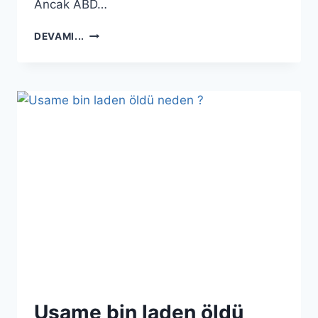
Ancak ABD…
USAME
DEVAMI...
BIN
LADIN
GERÇEKTEN
ÖLDÜRÜLDÜ
MÜ
?…
Usame bin laden öldü