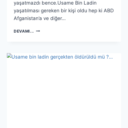
yaşatmazdı bence.Usame Bin Ladin
yaşatılması gereken bir kişi oldu hep ki ABD
Afganistan’a ve diğer…
11
DEVAMI...
EYLÜL
2001’DE
NEW
YORK’TA.