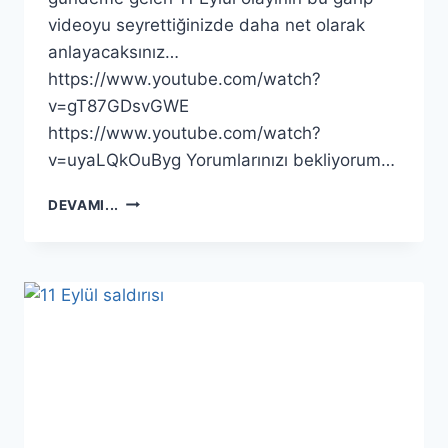
videoyu seyrettiğinizde daha net olarak
anlayacaksınız…
https://www.youtube.com/watch?
v=gT87GDsvGWE
https://www.youtube.com/watch?
v=uyaLQkOuByg Yorumlarınızı bekliyorum…
11
DEVAMI...
EYLÜLDE
UÇAKLAR
YOKTU…