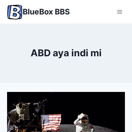
Skip
BlueBox BBS
to
content
ABD aya indi mi