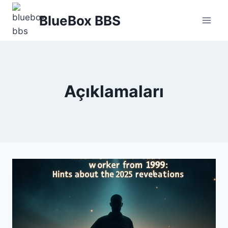
Skip
BlueBox BBS
to
content
Açıklamaları