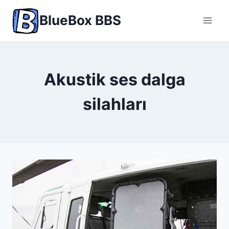
Skip
BlueBox BBS
to
content
Akustik ses dalga
silahları