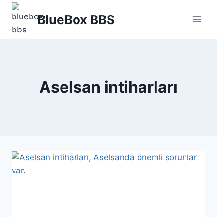
Skip
BlueBox BBS
to
content
Aselsan intiharları