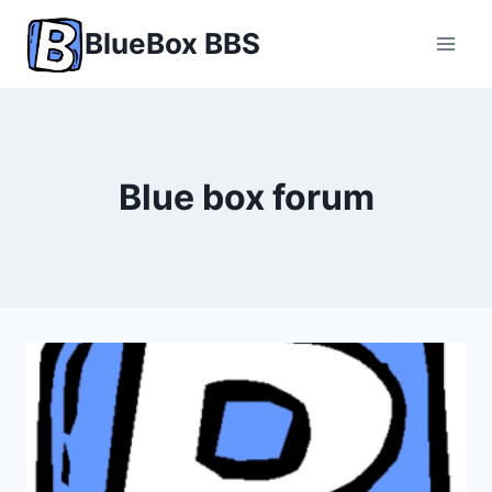
Skip
BlueBox BBS
to
content
Blue box forum