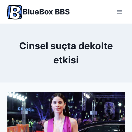
Skip
BlueBox BBS
to
content
Cinsel suçta dekolte
etkisi