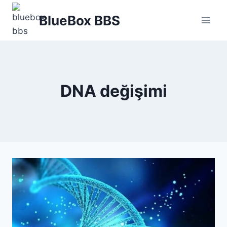
Skip
BlueBox BBS
to
content
DNA değişimi