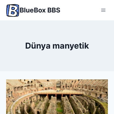
Skip
BlueBox BBS
to
content
Dünya manyetik