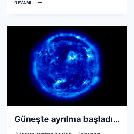
DÜNYANIN
DEVAMI...
MANYETIK
ALANINDA
BIR
SORUN
VAR…
Güneşte ayrılma başladı…