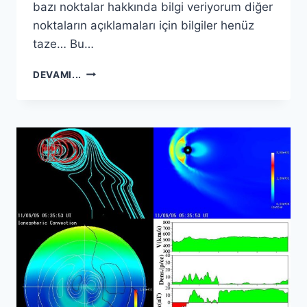
bazı noktalar hakkında bilgi veriyorum diğer
noktaların açıklamaları için bilgiler henüz
taze… Bu…
DÜNYA
DEVAMI...
IZGARA
SISTEMI
VE
ELEKTROMANYETIK
ETKILERI.