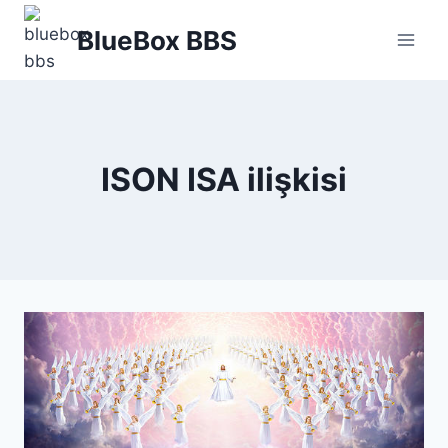
Skip
BlueBox BBS
to
content
ISON ISA ilişkisi