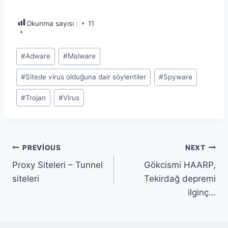
Okunma sayısı :
11
Post
#
Adware
#
Malware
Tags:
#
Sitede virus olduğuna dair söylentiler
#
Spyware
#
Trojan
#
Virus
Yazı
PREVIOUS
NEXT
Proxy Siteleri – Tunnel
Gökcismi HAARP,
gezinmesi
siteleri
Tekirdağ depremi
ilginç…