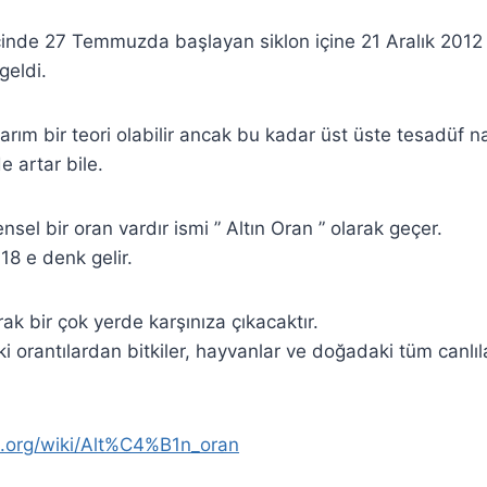
çinde 27 Temmuzda başlayan siklon içine 21 Aralık 2012
eldi.
ım bir teori olabilir ancak bu kadar üst üste tesadüf nası
 artar bile.
ensel bir oran vardır ismi ” Altın Oran ” olarak geçer.
18 e denk gelir.
ak bir çok yerde karşınıza çıkacaktır.
 orantılardan bitkiler, hayvanlar ve doğadaki tüm canlı
ia.org/wiki/Alt%C4%B1n_oran