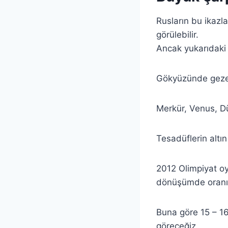
Rusların bu ikazl
görülebilir.
Ancak yukarıdaki 
Gökyüzünde gezeg
Merkür, Venus, D
Tesadüflerin altı
2012 Olimpiyat oy
dönüşümde oranın 
Buna göre 15 – 1
göreceğiz.