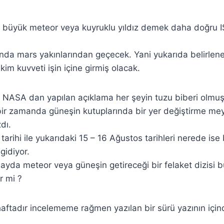
 büyük meteor veya kuyruklu yıldız demek daha doğru I
nda mars yakınlarından geçecek. Yani yukarıda belirlene
im kuvveti işin içine girmiş olacak.
NASA dan yapılan açıklama her şeyin tuzu biberi olmuş 
ir zamanda güneşin kutuplarında bir yer değiştirme m
dı.
arihi ile yukarıdaki 15 – 16 Ağustos tarihleri nerede ise bi
gidiyor.
olayda meteor veya güneşin getireceği bir felaket dizisi 
r mi ?
 haftadır incelememe rağmen yazılan bir sürü yazının içi