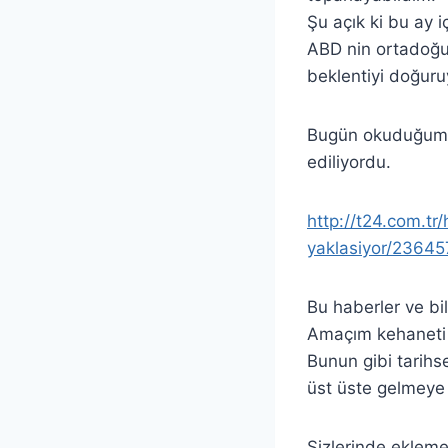
Şu açık ki bu ay i
ABD nin ortadoğu d
beklentiyi doğuru
Bugün okuduğum h
ediliyordu.
http://t24.com.t
yaklasiyor/23645
Bu haberler ve bil
Amaçım kehaneti y
Bunun gibi tarihse
üst üste gelmeye b
Sizlerinde ekleme