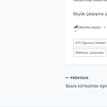
Büyük çarpışma y
Okunma sayısı :
Post
#
15 Ağustos felaket
Tags:
#
Meteor çarpması
Yazı
PREVIOUS
Basra körfezinde ilgin
gezinmesi