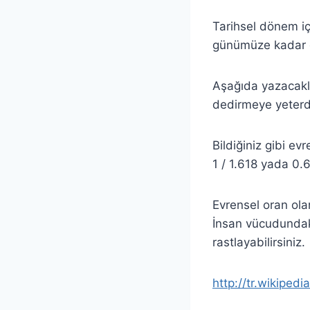
Tarihsel dönem i
günümüze kadar g
Aşağıda yazacaklar
dedirmeye yeterde
Bildiğiniz gibi evr
1 / 1.618 yada 0.6
Evrensel oran olar
İnsan vücudundaki
rastlayabilirsiniz.
http://tr.wikiped