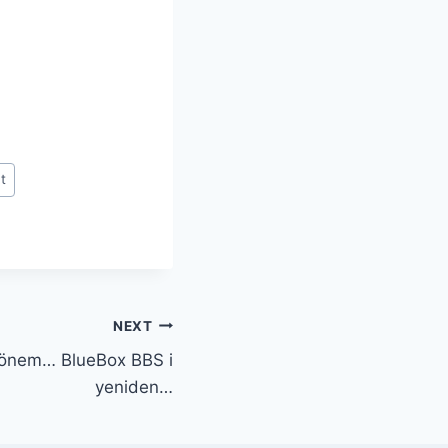
t
NEXT
dönem… BlueBox BBS i
yeniden…