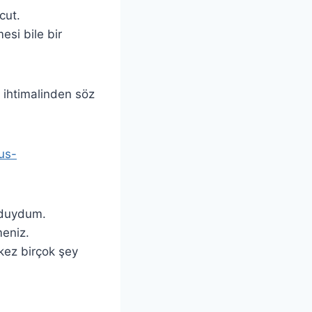
cut.
esi bile bir
 ihtimalinden söz
us-
ı duydum.
meniz.
 kez birçok şey