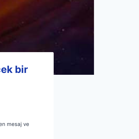
ek bir
len mesaj ve