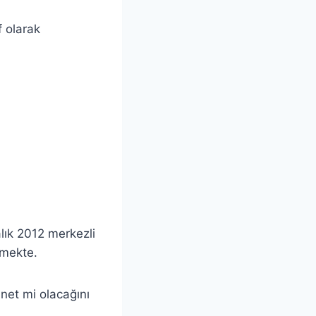
f olarak
lık 2012 merkezli
lmekte.
net mi olacağını