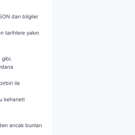
SON dan bilgiler
n tarihlere yakın
gibi.
eydana
rbiri ile
bu kehaneti
nden ancak bunları