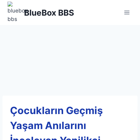
Skip
BlueBox BBS
to
content
Çocukların Geçmiş
Yaşam Anılarını