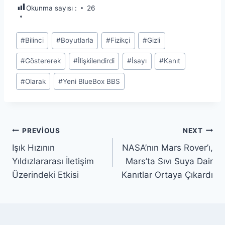
Okunma sayısı :
26
Post
#
Bilinci
#
Boyutlarla
#
Fizikçi
#
Gizli
Tags:
#
Göstererek
#
İlişkilendirdi
#
İsayı
#
Kanıt
#
Olarak
#
Yeni BlueBox BBS
Yazı
PREVIOUS
NEXT
Işık Hızının
NASA’nın Mars Rover’ı,
gezinmesi
Yıldızlararası İletişim
Mars’ta Sıvı Suya Dair
Üzerindeki Etkisi
Kanıtlar Ortaya Çıkardı