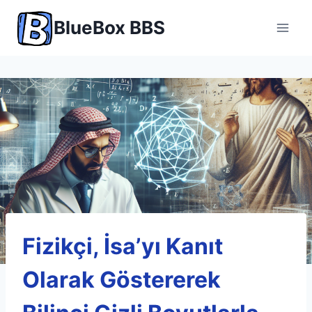
Skip
BlueBox BBS
to
content
Fizikçi, İsa’yı Kanıt
Olarak Göstererek