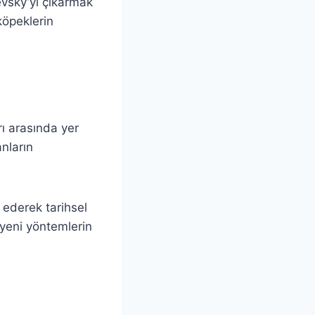
ievsky’yi çıkarmak
köpeklerin
rı arasında yer
anların
z ederek tarihsel
a yeni yöntemlerin