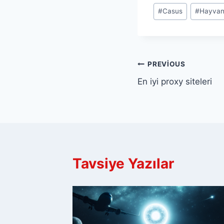
Post
#
Casus
#
Hayvan
Tags:
Yazı
PREVIOUS
En iyi proxy siteleri
gezinmesi
Tavsiye Yazılar