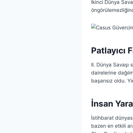
İkinci Dünya Sava
öngörülemezliğind
Patlayıcı 
II. Dünya Savaşı s
dairelerine dağıl
başarısız oldu. Y
İnsan Yarat
İstihbarat dünyası
bazen en etkili ar