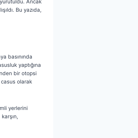
 yürütüldü. Ancak
ışıldı. Bu yazıda,
nya basınında
asusluk yaptığına
inden bir otopsi
ı casus olarak
li yerlerini
 karşın,