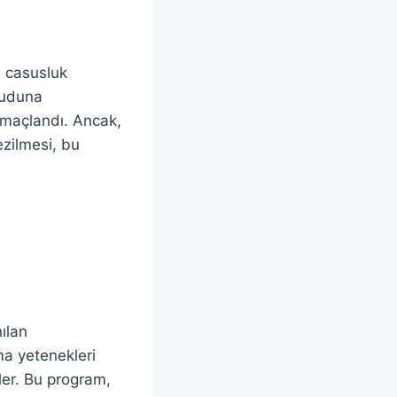
ı casusluk
ücuduna
 amaçlandı. Ancak,
ezilmesi, bu
ılan
ma yetenekleri
ler. Bu program,