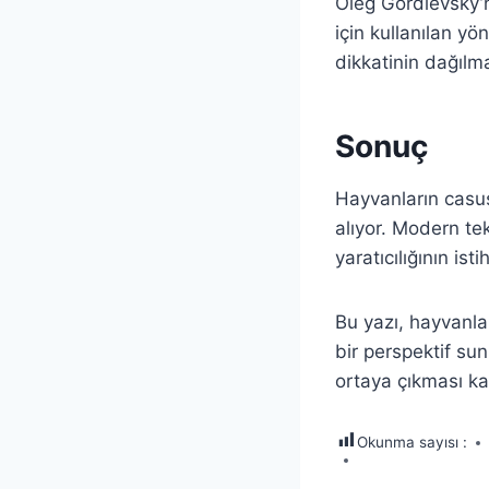
Oleg Gordievsky’ni
için kullanılan y
dikkatinin dağılm
Sonuç
Hayvanların casus
alıyor. Modern tek
yaratıcılığının is
Bu yazı, hayvanlar
bir perspektif sun
ortaya çıkması ka
Okunma sayısı :