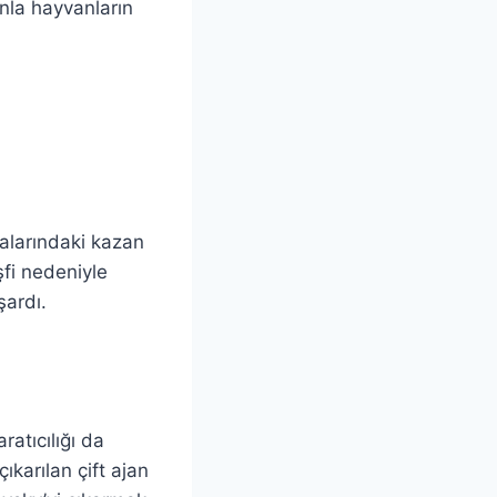
nla hayvanların
kalarındaki kazan
şfi nedeniyle
şardı.
ratıcılığı da
ıkarılan çift ajan