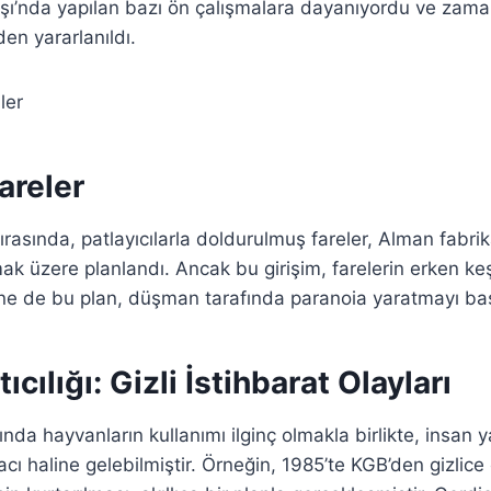
şı’nda yapılan bazı ön çalışmalara dayanıyordu ve zama
en yararlanıldı.
Fareler
ırasında, patlayıcılarla doldurulmuş fareler, Alman fabri
mak üzere planlandı. Ancak bu girişim, farelerin erken ke
ine de bu plan, düşman tarafında paranoia yaratmayı ba
ıcılığı: Gizli İstihbarat Olayları
nda hayvanların kullanımı ilginç olmakla birlikte, insan ya
acı haline gelebilmiştir. Örneğin, 1985’te KGB’den gizlice ç