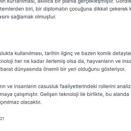
n kurtarılması, akıllıca bir planla gerçekleşmiştir. Gord
öntemlerden biri, bir diplomatın çocuğuna dikkat çekerek 
asını sağlamak olmuştur.
lukta kullanılması, tarihin ilginç ve bazen komik detayla
noloji her ne kadar ilerlemiş olsa da, hayvanların ve ins
tihbarat dünyasında önemli bir yeri olduğunu gösteriyor.
ın ve insanların casusluk faaliyetlerindeki rollerini anali
maya çalışmıştır. Gelişen teknoloji ile birlikte, bu aland
çınılmaz olacaktır.
21