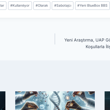
lar
#
Kullanılıyor
#
Olarak
#
Sabotajcı
#
Yeni BlueBox BBS
Yeni Araştırma, UAP G
Koşullarla İl