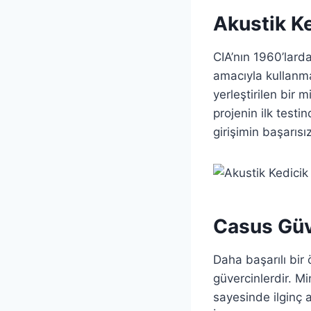
Akustik K
CIA’nın 1960’lard
amacıyla kullanma
yerleştirilen bir 
projenin ilk testi
girişimin başarıs
Casus Güv
Daha başarılı bir
güvercinlerdir. M
sayesinde ilginç 