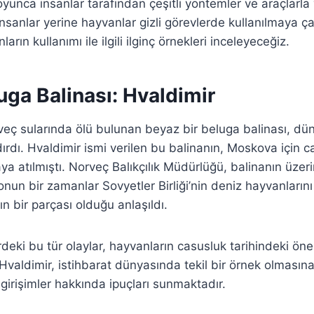
oyunca insanlar tarafından çeşitli yöntemler ve araçlarla
nsanlar yerine hayvanlar gizli görevlerde kullanılmaya çal
rın kullanımı ile ilgili ilginç örnekleri inceleyeceğiz.
ga Balinası: Hvaldimir
veç sularında ölü bulunan beyaz bir beluga balinası, dü
ırdı. Hvaldimir ismi verilen bu balinanın, Moskova için c
ya atılmıştı. Norveç Balıkçılık Müdürlüğü, balinanın üzer
onun bir zamanlar Sovyetler Birliği’nin deniz hayvanların
n bir parçası olduğu anlaşıldı.
ki bu tür olaylar, hayvanların casusluk tarihindeki önem
Hvaldimir, istihbarat dünyasında tekil bir örnek olmasına
 girişimler hakkında ipuçları sunmaktadır.