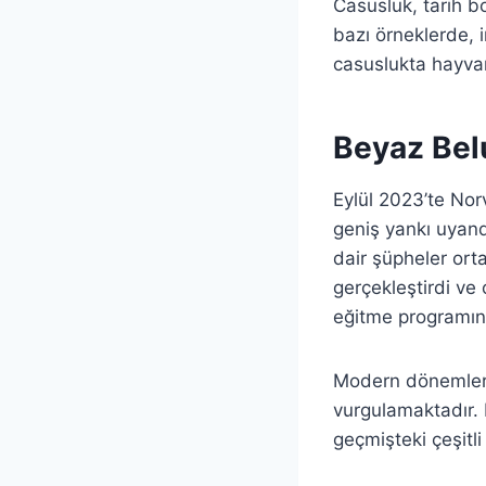
Casusluk, tarih b
bazı örneklerde, i
casuslukta hayvanla
Beyaz Belu
Eylül 2023’te Nor
geniş yankı uyand
dair şüpheler orta
gerçekleştirdi ve 
eğitme programını
Modern dönemlerde
vurgulamaktadır. 
geçmişteki çeşitli