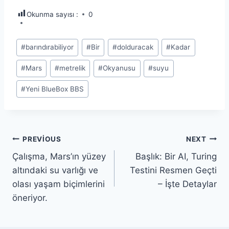
Okunma sayısı :
0
Post
#
barındırabiliyor
#
Bir
#
dolduracak
#
Kadar
Tags:
#
Mars
#
metrelik
#
Okyanusu
#
suyu
#
Yeni BlueBox BBS
Yazı
PREVIOUS
NEXT
Çalışma, Mars’ın yüzey
Başlık: Bir AI, Turing
gezinmesi
altındaki su varlığı ve
Testini Resmen Geçti
olası yaşam biçimlerini
– İşte Detaylar
öneriyor.