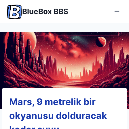
Skip
BlueBox BBS
to
content
Mars, 9 metrelik bir
okyanusu dolduracak