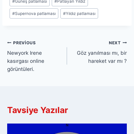
#
Güneş patlaması
#
Patlayan Yıldız
Tags:
#
Supernova patlaması
#
Yıldız patlaması
Yazı
PREVIOUS
NEXT
Newyork Irene
Göz yanılması mı, bir
gezinmesi
kasırgası online
hareket var mı ?
görüntüleri.
Tavsiye Yazılar