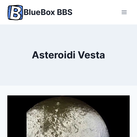
Skip
BlueBox BBS
to
content
Asteroidi Vesta