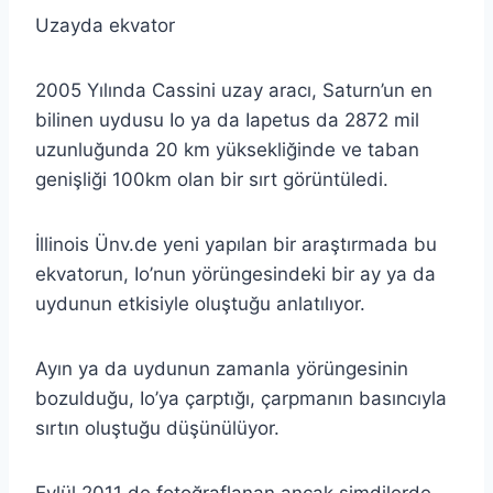
Uzayda ekvator
2005 Yılında Cassini uzay aracı, Saturn’un en
bilinen uydusu Io ya da Iapetus da 2872 mil
uzunluğunda 20 km yüksekliğinde ve taban
genişliği 100km olan bir sırt görüntüledi.
İllinois Ünv.de yeni yapılan bir araştırmada bu
ekvatorun, Io’nun yörüngesindeki bir ay ya da
uydunun etkisiyle oluştuğu anlatılıyor.
Ayın ya da uydunun zamanla yörüngesinin
bozulduğu, Io’ya çarptığı, çarpmanın basıncıyla
sırtın oluştuğu düşünülüyor.
Eylül 2011 de fotoğraflanan ancak şimdilerde