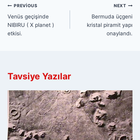
Yazı
PREVIOUS
NEXT
Venüs geçişinde
Bermuda üçgeni
gezinmesi
NIBIRU ( X planet )
kristal piramit yapı
etkisi.
onaylandı.
Tavsiye Yazılar