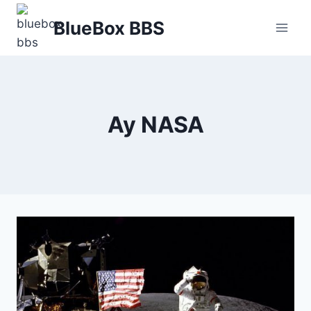
Skip
BlueBox BBS
to
content
Ay NASA