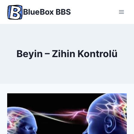
Skip
BlueBox BBS
to
content
Beyin – Zihin Kontrolü