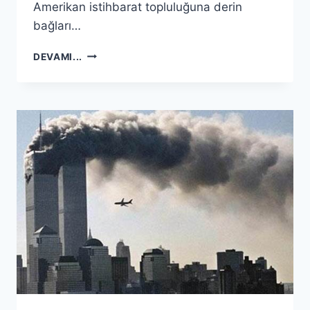
Amerikan istihbarat topluluğuna derin
bağları…
USAMA
DEVAMI...
BIN
LADEN
KAÇ
KEZ
ÖLDÜ
?