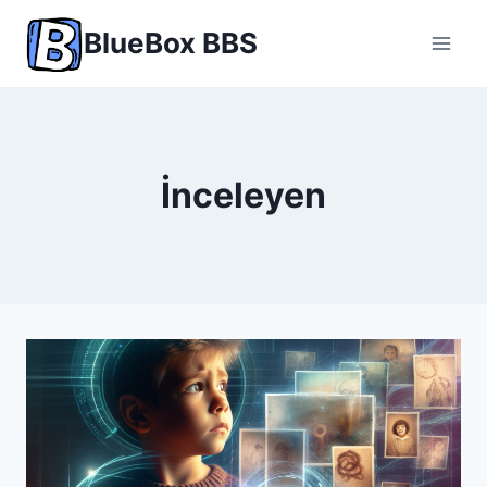
Skip
BlueBox BBS
to
content
İnceleyen