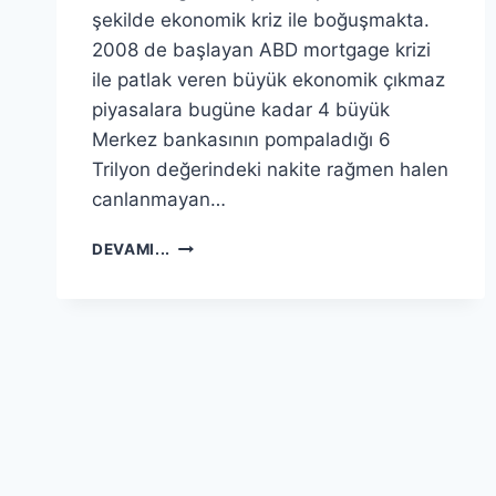
şekilde ekonomik kriz ile boğuşmakta.
2008 de başlayan ABD mortgage krizi
ile patlak veren büyük ekonomik çıkmaz
piyasalara bugüne kadar 4 büyük
Merkez bankasının pompaladığı 6
Trilyon değerindeki nakite rağmen halen
canlanmayan…
EKONOMIK
DEVAMI...
KRIZ,
GÜNEY
KIBRIS
BANKA
ELKOYMALARI