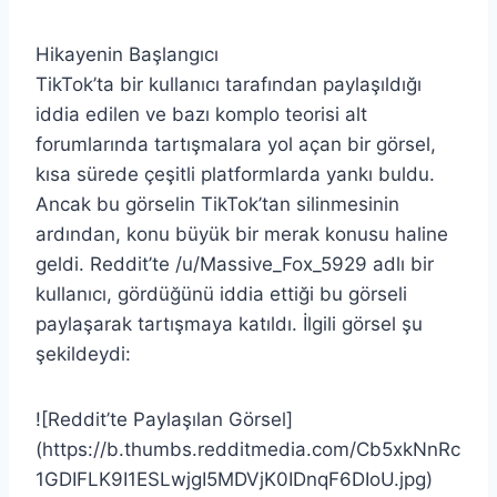
Hikayenin Başlangıcı
TikTok’ta bir kullanıcı tarafından paylaşıldığı
iddia edilen ve bazı komplo teorisi alt
forumlarında tartışmalara yol açan bir görsel,
kısa sürede çeşitli platformlarda yankı buldu.
Ancak bu görselin TikTok’tan silinmesinin
ardından, konu büyük bir merak konusu haline
geldi. Reddit’te /u/Massive_Fox_5929 adlı bir
kullanıcı, gördüğünü iddia ettiği bu görseli
paylaşarak tartışmaya katıldı. İlgili görsel şu
şekildeydi:
![Reddit’te Paylaşılan Görsel]
(https://b.thumbs.redditmedia.com/Cb5xkNnRc
1GDIFLK9I1ESLwjgI5MDVjK0IDnqF6DIoU.jpg)