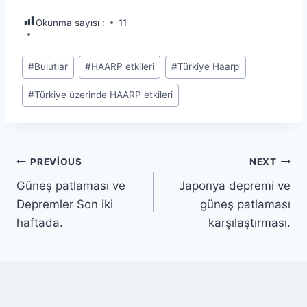
Okunma sayısı :
11
Post
#
Bulutlar
#
HAARP etkileri
#
Türkiye Haarp
Tags:
#
Türkiye üzerinde HAARP etkileri
Yazı
PREVIOUS
NEXT
Güneş patlaması ve
Japonya depremi ve
gezinmesi
Depremler Son iki
güneş patlaması
haftada.
karşılaştırması.