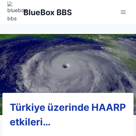
Skip
BlueBox BBS
to
content
Türkiye üzerinde HAARP
etkileri…