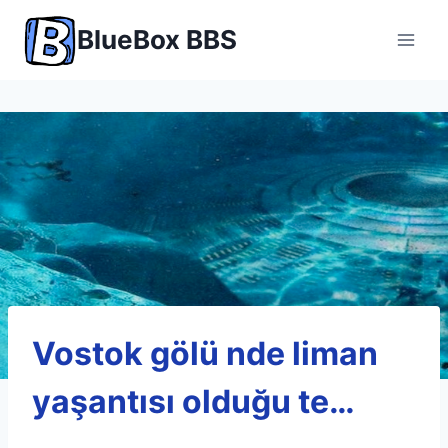
Skip
BlueBox BBS
to
content
Vostok gölü nde liman
yaşantısı olduğu te…