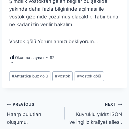
Şimdilik vostoktan gelen bilgiler bu şekilde
yakında daha fazla bilgininde açılması ile
vostok gizemide çözülmüş olacaktır. Tabii buna
ne kadar izin verilir bakalım.
Vostok gölü Yorumlarınızı bekliyorum…
Okunma sayısı :
92
Post
#
Antartika buz gölü
#
Vostok
#
Vostok gölü
Tags:
Yazı
PREVIOUS
NEXT
Haarp bulutları
Kuyruklu yıldız ISON
gezinmesi
oluşumu.
ve İngiliz kraliyet ailesi.