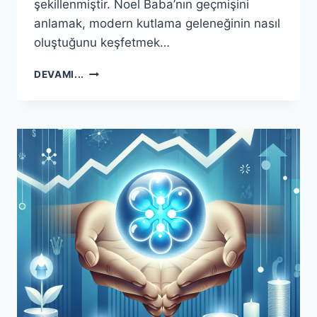
şekillenmiştir. Noel Baba’nın geçmişini
anlamak, modern kutlama geleneğinin nasıl
oluştuğunu keşfetmek…
NOEL’DE
DEVAMI...
NOEL
BABA’NIN
FARKLI
YÜZLERI