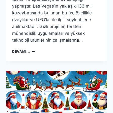
yapmıştır. Las Vegas’ın yaklaşık 133 mil
kuzeybatısında bulunan bu üs, özellikle
uzaylılar ve UFO’lar ile ilgili söylentilerle
anılmaktadır. Gizli projeler, tersten
mühendislik uygulamaları ve yüksek
teknoloji ürünlerinin çalışmalarına…
1999
DEVAMI...
YILI
51.
BÖLGE
İŞÇI
RÖPORTAJI:
2025
YILI
AÇIKLAMALARI
HAKKINDA
İPUÇLARI