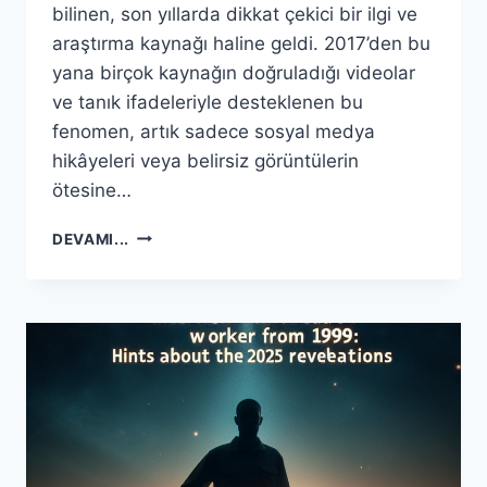
bilinen, son yıllarda dikkat çekici bir ilgi ve
araştırma kaynağı haline geldi. 2017’den bu
yana birçok kaynağın doğruladığı videolar
ve tanık ifadeleriyle desteklenen bu
fenomen, artık sadece sosyal medya
hikâyeleri veya belirsiz görüntülerin
ötesine…
TANIMLANAMAYAN
DEVAMI...
HAVA
OLAYLARI
(
UAP
)
HAKKINDA
EN
MANTIKLI
SENARYO
NEDIR?