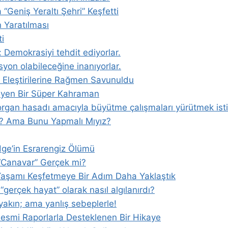
 “Geniş Yeraltı Şehri” Keşfetti
 Yaratılması
i
 Demokrasiyi tehdit ediyorlar.
syon olabileceğine inanıyorlar.
” Eleştirilerine Rağmen Savunuldu
eyen Bir Süper Kahraman
e organ hasadı amacıyla büyütme çalışmaları yürütmek isti
iz? Ama Bunu Yapmalı Mıyız?
idge’in Esrarengiz Ölümü
 “Canavar” Gerçek mi?
 Yaşamı Keşfetmeye Bir Adım Daha Yaklaştık
“gerçek hayat” olarak nasıl algılanırdı?
kın; ama yanlış sebeplerle!
 Resmi Raporlarla Desteklenen Bir Hikaye