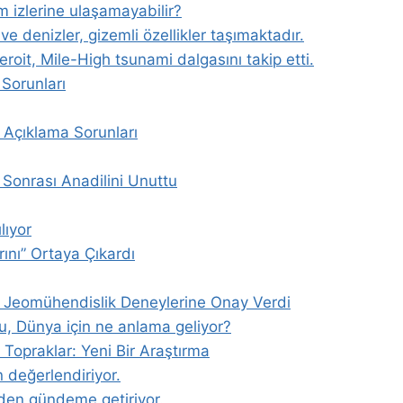
izlerine ulaşamayabilir?
 denizler, gizemli özellikler taşımaktadır.
roit, Mile-High tsunami dalgasını takip etti.
 Sorunları
 Açıklama Sorunları
onrası Anadilini Unuttu
lıyor
rını” Ortaya Çıkardı
a Jeomühendislik Deneylerine Onay Verdi
Bu, Dünya için ne anlama geliyor?
Topraklar: Yeni Bir Araştırma
n değerlendiriyor.
iden gündeme getiriyor.