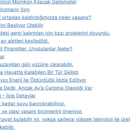
atimizi Mümkün Kılacak Gelişmeler
onların Sırrı
ri ortadan kaldırdığımızda neler yaşanır?
i Besliyor Olabilir
eki gemi kalıntıları için kazı projelerini duyurdu.
av aletleri keşfedildi.
 Piramitler: Unutulanlar Neler?
lar
uzaylıları gün yüzüne çıkarabilir.
 Hayatta Kalabilen Bir Tür Gelişti
yıcı Enerji ile Öldürdüğü İddia Ediliyor
e Değil, Ancak Ay’a Çarpma Olasılığı Var
 – İşte Detaylar
kadar suyu barındırabiliyor.
ı ve olası yaşam biçimlerini öneriyor.
ayat bulabilir mi, yoksa sadece yüksek teknoloji ile üret
abilir.