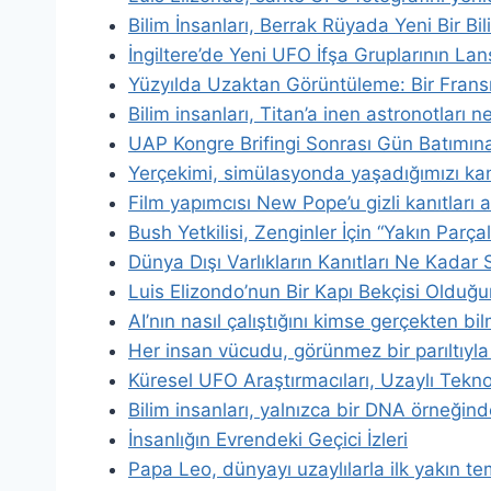
Bilim İnsanları, Berrak Rüyada Yeni Bir B
İngiltere’de Yeni UFO İfşa Gruplarının La
Yüzyılda Uzaktan Görüntüleme: Bir Frans
Bilim insanları, Titan’a inen astronotları ne
UAP Kongre Brifingi Sonrası Gün Batımın
Yerçekimi, simülasyonda yaşadığımızı kanı
Film yapımcısı New Pope’u gizli kanıtları
Bush Yetkilisi, Zenginler İçin “Yakın Parç
Dünya Dışı Varlıkların Kanıtları Ne Kadar
Luis Elizondo’nun Bir Kapı Bekçisi Olduğ
AI’nın nasıl çalıştığını kimse gerçekten b
Her insan vücudu, görünmez bir parıltıyla 
Küresel UFO Araştırmacıları, Uzaylı Tekno
Bilim insanları, yalnızca bir DNA örneğind
İnsanlığın Evrendeki Geçici İzleri
Papa Leo, dünyayı uzaylılarla ilk yakın t