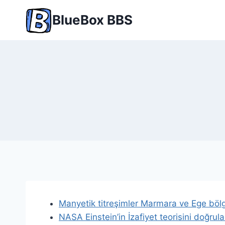
Skip
BlueBox BBS
to
content
Manyetik titreşimler Marmara ve Ege böl
NASA Einstein’in İzafiyet teorisini doğrula