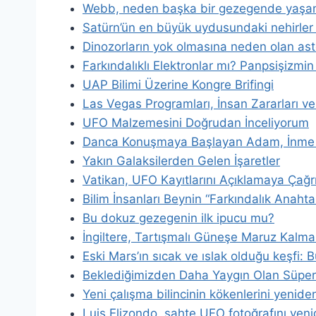
Webb, neden başka bir gezegende yaşam 
Satürn’ün en büyük uydusundaki nehirler ve
Dinozorların yok olmasına neden olan aste
Farkındalıklı Elektronlar mı? Panpsişizmin
UAP Bilimi Üzerine Kongre Brifingi
Las Vegas Programları, İnsan Zararları ve
UFO Malzemesini Doğrudan İnceliyorum
Danca Konuşmaya Başlayan Adam, İnme S
Yakın Galaksilerden Gelen İşaretler
Vatikan, UFO Kayıtlarını Açıklamaya Çağrı
Bilim İnsanları Beynin “Farkındalık Anahta
Bu dokuz gezegenin ilk ipucu mu?
İngiltere, Tartışmalı Güneşe Maruz Kalm
Eski Mars’ın sıcak ve ıslak olduğu keşfi: 
Beklediğimizden Daha Yaygın Olan Süper 
Yeni çalışma bilincinin kökenlerini yenide
Luis Elizondo, sahte UFO fotoğrafını yen