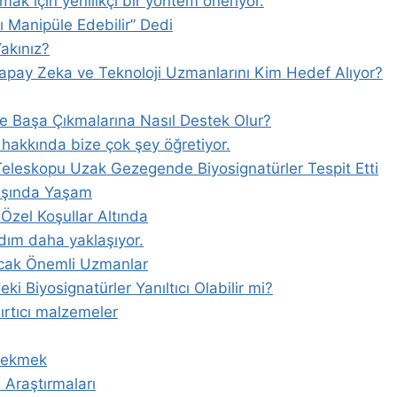
mak için yenilikçi bir yöntem öneriyor.
 Manipüle Edebilir” Dedi
Yakınız?
: Yapay Zeka ve Teknoloji Uzmanlarını Kim Hedef Alıyor?
kle Başa Çıkmalarına Nasıl Destek Olur?
akkında bize çok şey öğretiyor.
Teleskopu Uzak Gezegende Biyosignatürler Tespit Etti
ışında Yaşam
Özel Koşullar Altında
adım daha yaklaşıyor.
cak Önemli Uzmanlar
i Biyosignatürler Yanıltıcı Olabilir mi?
ırtıcı malzemeler
 Çekmek
 Araştırmaları