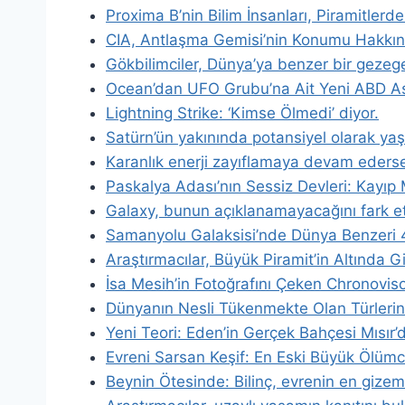
Proxima B’nin Bilim İnsanları, Piramitlerd
CIA, Antlaşma Gemisi’nin Konumu Hakkın
Gökbilimciler, Dünya’ya benzer bir gezege
Ocean’dan UFO Grubu’na Ait Yeni ABD As
Lightning Strike: ‘Kimse Ölmedi’ diyor.
Satürn’ün yakınında potansiyel olarak yaş
Karanlık enerji zayıflamaya devam ederse, 
Paskalya Adası’nın Sessiz Devleri: Kayıp 
Galaxy, bunun açıklanamayacağını fark et
Samanyolu Galaksisi’nde Dünya Benzeri
Araştırmacılar, Büyük Piramit’in Altında G
İsa Mesih’in Fotoğrafını Çeken Chronoviso
Dünyanın Nesli Tükenmekte Olan Türlerini 
Yeni Teori: Eden’in Gerçek Bahçesi Mısır’d
Evreni Sarsan Keşif: En Eski Büyük Ölüm
Beynin Ötesinde: Bilinç, evrenin en gizemli