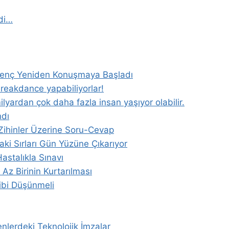
ydi…
 Genç Yeniden Konuşmaya Başladı
Breakdance yapabiliyorlar!
yardan çok daha fazla insan yaşıyor olabilir.
ndı
Zihinler Üzerine Soru-Cevap
daki Sırları Gün Yüzüne Çıkarıyor
stalıkla Sınavı
z Birinin Kurtarılması
Gibi Düşünmeli
erdeki Teknolojik İmzalar