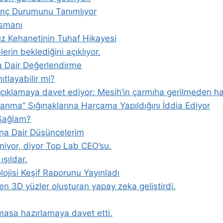
ilinç Durumunu Tanımlıyor
nsmanı
ız Kehanetinin Tuhaf Hikayesi
lerin beklediğini açıklıyor.
a Dair Değerlendirme
tlayabilir mi?
 açıklamaya davet ediyor: Mesih’in çarmıha gerilmeden hay
alanma” Sığınaklarına Harcama Yapıldığını İddia Ediyor
 Sağlam?
una Dair Düşüncelerim
ilmiyor, diyor Top Lab CEO’su.
ışıldar.
lojisi Keşif Raporunu Yayınladı
en 3D yüzler oluşturan yapay zeka geliştirdi.
emasa hazırlamaya davet etti.