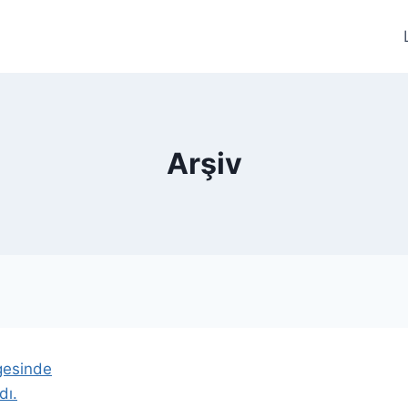
Arşiv
gesinde
dı.