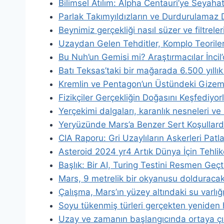
Bilimsel Atılım: Alpha Centauri’ye Seyah
Parlak Takımyıldızların ve Durdurulamaz Dr
Beynimiz gerçekliği nasıl süzer ve filtrele
Uzaydan Gelen Tehditler, Komplo Teorilerin
Bu Nuh’un Gemisi mi? Araştırmacılar İncil’d
Batı Teksas’taki bir mağarada 6.500 yıllık 
Kremlin ve Pentagon’un Üstündeki Gizemli
Fizikçiler Gerçekliğin Doğasını Keşfediyor
Yerçekimi dalgaları, karanlık nesneleri ve 
Yeryüzünde Mars’a Benzer Sert Koşullarda
CIA Raporu: Gri Uzaylıların Askerleri Patla
Asteroid 2024 yr4 Artık Dünya İçin Tehlik
Başlık: Bir AI, Turing Testini Resmen Geçti
Mars, 9 metrelik bir okyanusu dolduracak 
Çalışma, Mars’ın yüzey altındaki su varlığ
Soyu tükenmiş türleri gerçekten yeniden h
Uzay ve zamanın başlangıcında ortaya çık