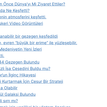
en Önce Dünya’yı Mi Ziyaret Ettiler?
da Ne Keşfetti?
nin atmosferini keşfetti.
keri Video Görüntüleri
anabilir bir gezegen keşfedildi
evren “büyük bir erime” ile yüzleşebilir.
Medeniyetin Yeni İzleri
ti.
 44 Gezegen Bulundu
izli İsa Cesedini Buldu mu?
r’un İlginç Hikayesi
Kurtarmak İçin Cesur Bir Strateji
a Olabilir
cül Galaksi Bulundu
 sırrı mı?