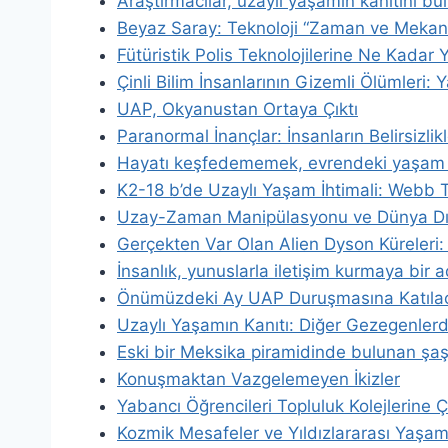
Araştırmacılar, uzaylı yaşamın kanıtını bul
Beyaz Saray: Teknoloji “Zaman ve Mekanı
Fütüristik Polis Teknolojilerine Ne Kadar 
Çinli Bilim İnsanlarının Gizemli Ölümleri
UAP, Okyanustan Ortaya Çıktı
Paranormal İnançlar: İnsanların Belirsizli
Hayatı keşfedememek, evrendeki yaşam h
K2-18 b’de Uzaylı Yaşam İhtimali: Webb 
Uzay-Zaman Manipülasyonu ve Dünya D
Gerçekten Var Olan Alien Dyson Küreleri: 
İnsanlık, yunuslarla iletişim kurmaya bir 
Önümüzdeki Ay UAP Duruşmasına Katıla
Uzaylı Yaşamın Kanıtı: Diğer Gezegenlerdek
Eski bir Meksika piramidinde bulunan şaş
Konuşmaktan Vazgelemeyen İkizler
Yabancı Öğrencileri Topluluk Kolejlerine
Kozmik Mesafeler ve Yıldızlararası Yaşam