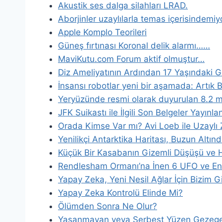
Akustik ses dalga silahları LRAD.
Aborjinler uzaylılarla temas içerisindemi
Apple Komplo Teorileri
Güneş fırtınası Koronal delik alarmı……
MaviKutu.com Forum aktif olmuştur…
Diz Ameliyatının Ardından 17 Yaşındaki
İnsansı robotlar yeni bir aşamada: Artık 
Yeryüzünde resmi olarak duyurulan 8.2 mil
JFK Suikastı ile İlgili Son Belgeler Yayınla
Orada Kimse Var mı? Avi Loeb ile Uzaylı 
Yenilikçi Antarktika Haritası, Buzun Altın
Küçük Bir Kasabanın Gizemli Düşüşü ve Ha
Rendlesham Ormanı’na İnen 6 UFO ve En A
Yapay Zeka, Yeni Nesil Ağlar İçin Bizim 
Yapay Zeka Kontrolü Elinde Mi?
Ölümden Sonra Ne Olur?
Yaşanmayan veya Serbest Yüzen Gezegenl