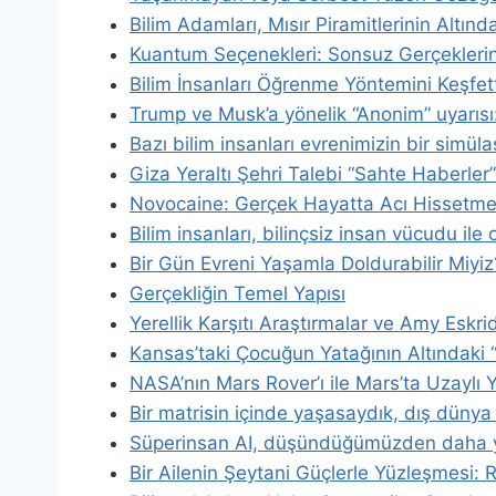
Bilim Adamları, Mısır Piramitlerinin Altında
Kuantum Seçenekleri: Sonsuz Gerçeklerin
Bilim İnsanları Öğrenme Yöntemini Keşfett
Trump ve Musk’a yönelik “Anonim” uyarısı:
Bazı bilim insanları evrenimizin bir simüla
Giza Yeraltı Şehri Talebi “Sahte Haberler
Novocaine: Gerçek Hayatta Acı Hissetm
Bilim insanları, bilinçsiz insan vücudu il
Bir Gün Evreni Yaşamla Doldurabilir Miy
Gerçekliğin Temel Yapısı
Yerellik Karşıtı Araştırmalar ve Amy Eskr
Kansas’taki Çocuğun Yatağının Altındaki
NASA’nın Mars Rover’ı ile Mars’ta Uzaylı
Bir matrisin içinde yaşasaydık, dış dünya 
Süperinsan AI, düşündüğümüzden daha ya
Bir Ailenin Şeytani Güçlerle Yüzleşmesi: