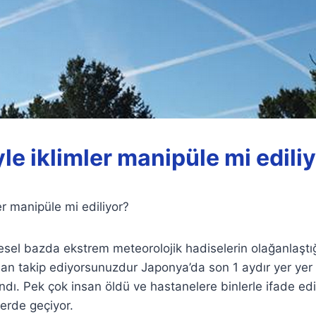
yle iklimler manipüle mi edili
ler manipüle mi ediliyor?
sel bazda ekstrem meteorolojik hadiselerin olağanlaştığ
an takip ediyorsunuzdur Japonya’da son 1 aydır yer yer a
ndı. Pek çok insan öldü ve hastanelere binlerle ifade edi
nlerde geçiyor.