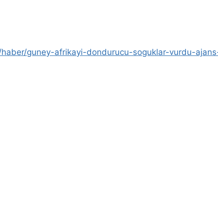
et/haber/guney-afrikayi-dondurucu-soguklar-vurdu-ajan