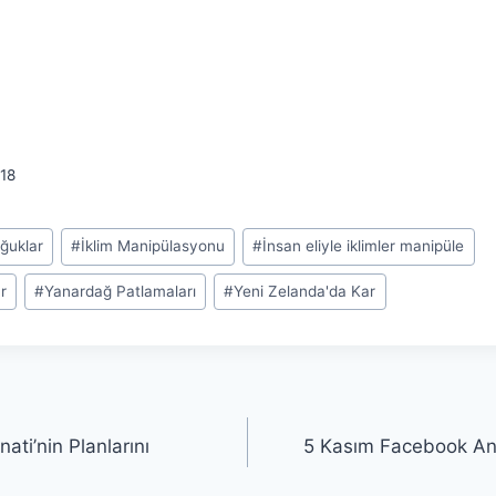
18
ğuklar
#
İklim Manipülasyonu
#
İnsan eliyle iklimler manipüle
r
#
Yanardağ Patlamaları
#
Yeni Zelanda'da Kar
nati’nin Planlarını
5 Kasım Facebook An