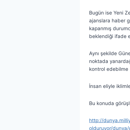
Bugün ise Yeni Ze
ajanslara haber g
kapanmış durumda
beklendiği ifade e
Aynı şekilde Güne
noktada yanardağ 
kontrol edebilme i
İnsan eliyle iklim
Bu konuda görüşle
http://dunya.milli
olduruyor/dunya/