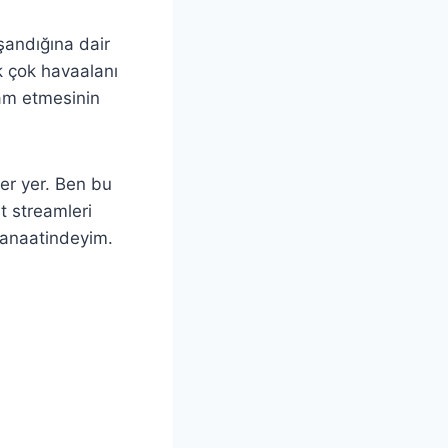
şandığına dair
k çok havaalanı
am etmesinin
yer yer. Ben bu
t streamleri
 kanaatindeyim.