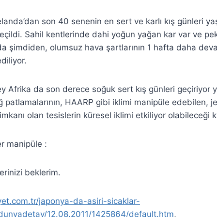
landa’dan son 40 senenin en sert ve karlı kış günleri ya
eçildi. Sahil kentlerinde dahi yoğun yağan kar var ve pe
 şimdiden, olumsuz hava şartlarının 1 hafta daha dev
diliyor.
y Afrika da son derece soğuk sert kış günleri geçiriyor 
patlamalarının, HAARP gibi iklimi manipüle edebilen, je
mkanı olan tesislerin küresel iklimi etkiliyor olabileceği
ler manipüle :
rinizi beklerim.
yet.com.tr/japonya-da-asiri-sicaklar-
dunyadetay/12.08.2011/1425864/default.htm
,