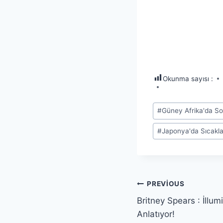
Okunma sayısı :
Post
#
Güney Afrika'da So
Tags:
#
Japonya'da Sıcakla
Yazı
PREVIOUS
Britney Spears : İllumi
gezinmesi
Anlatıyor!