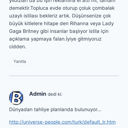
yıldızları da bu işin reklamına el attı mı, tamam
demektir.Topluca evde oturup çoluk çombalak
uzaylı istilası bekleriz artık. Düşünsenize çok
büyük kitlelere hitape den Rihanna veya Lady
Gaga Britney gibi insanlar başlıyor istila için
açıklama yapmaya falan.İyiye gitmiyoruz
cidden.
Yanıtla
Admin
dedi ki:
Dünyadan tahliye planlarıda bulunuyor…
http://universe-people.com/turk/default_tr.htm