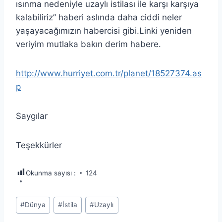
ısınma nedeniyle uzaylı istilası ile karşı karşıya
kalabiliriz” haberi aslında daha ciddi neler
yaşayacağımızın habercisi gibi.Linki yeniden
veriyim mutlaka bakın derim habere.
http://www.hurriyet.com.tr/planet/18527374.as
p
Saygılar
Teşekkürler
Okunma sayısı :
124
Post
#
Dünya
#
İstila
#
Uzaylı
Tags: