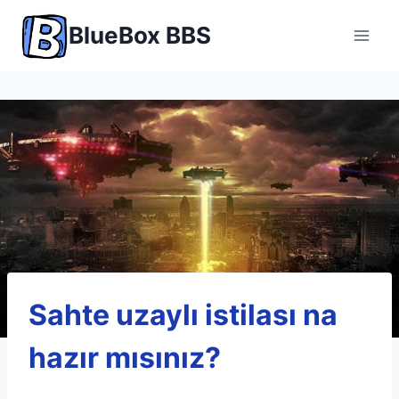
Skip
BlueBox BBS
to
content
Sahte uzaylı istilası na
hazır mısınız?