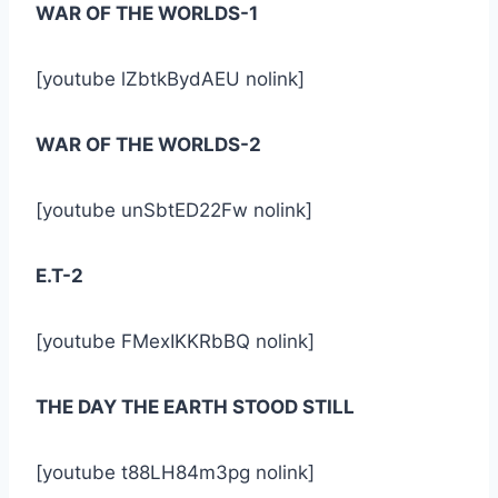
WAR OF THE WORLDS-1
[youtube lZbtkBydAEU nolink]
WAR OF THE WORLDS-2
[youtube unSbtED22Fw nolink]
E.T-2
[youtube FMexIKKRbBQ nolink]
THE DAY THE EARTH STOOD STILL
[youtube t88LH84m3pg nolink]