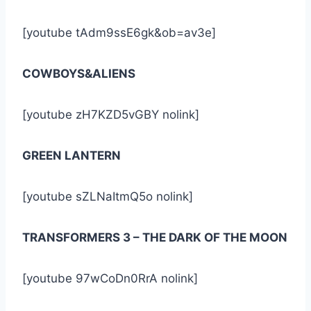
[youtube tAdm9ssE6gk&ob=av3e]
COWBOYS&ALIENS
[youtube zH7KZD5vGBY nolink]
GREEN LANTERN
[youtube sZLNaItmQ5o nolink]
TRANSFORMERS 3 – THE DARK OF THE MOON
[youtube 97wCoDn0RrA nolink]