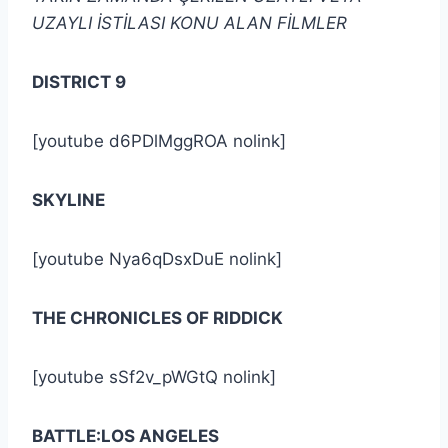
UZAYLI İSTİLASI KONU ALAN FİLMLER
DISTRICT 9
[youtube d6PDlMggROA nolink]
SKYLINE
[youtube Nya6qDsxDuE nolink]
THE CHRONICLES OF RIDDICK
[youtube sSf2v_pWGtQ nolink]
BATTLE:LOS ANGELES