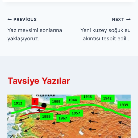
Yazı
PREVIOUS
NEXT
Yaz mevsimi sonlarına
Yeni kuzey soğuk su
gezinmesi
yaklaşıyoruz.
akıntısı tesbit edil…
Tavsiye Yazılar