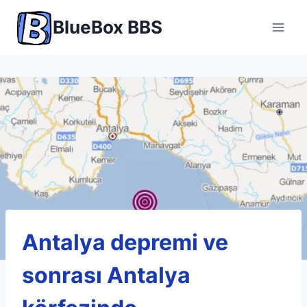
Skip
BlueBox BBS
to
content
Antalya depremi ve
sonrası Antalya