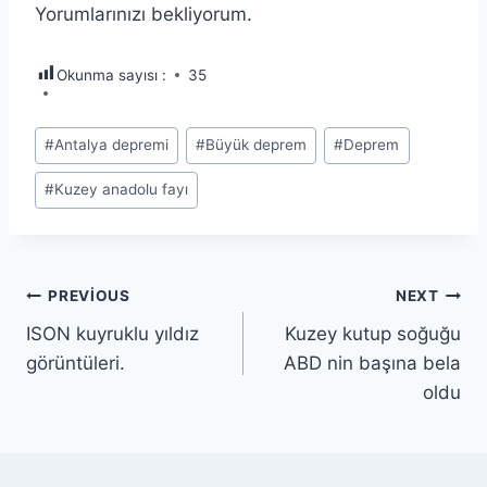
Yorumlarınızı bekliyorum.
Okunma sayısı :
35
Post
#
Antalya depremi
#
Büyük deprem
#
Deprem
Tags:
#
Kuzey anadolu fayı
Yazı
PREVIOUS
NEXT
ISON kuyruklu yıldız
Kuzey kutup soğuğu
gezinmesi
görüntüleri.
ABD nin başına bela
oldu