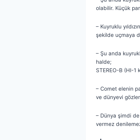
olabilir. Küçük pa
– Kuyruklu yıldızı
şekilde uçmaya d
– Şu anda kuyruk
halde;
STEREO-B (HI-1 k
– Comet elenin pa
ve dünyevi gözlem
– Dünya şimdi de 
vermez denilem