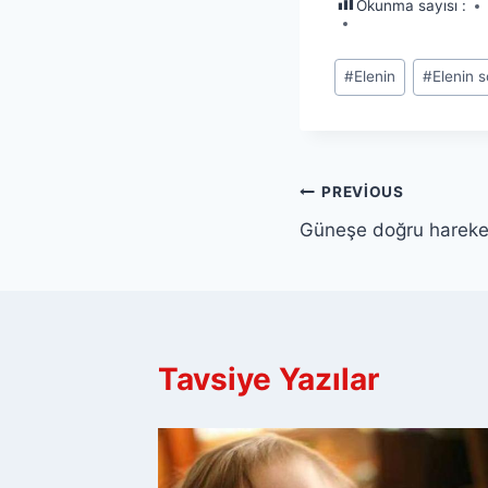
Okunma sayısı :
Post
#
Elenin
#
Elenin s
Tags:
Yazı
PREVIOUS
Güneşe doğru hareke
gezinmesi
Tavsiye Yazılar