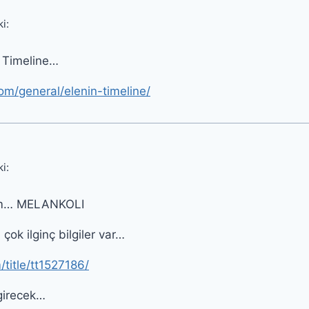
ki:
r Timeline…
om/general/elenin-timeline/
ki:
lim… MELANKOLI
 çok ilginç bilgiler var…
title/tt1527186/
girecek…