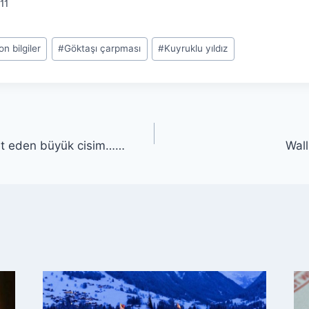
11
on bilgiler
#
Göktaşı çarpması
#
Kuyruklu yıldız
t eden büyük cisim……
Wall