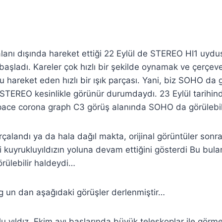
alanı dışında hareket ettiği 22 Eylül de STEREO HI1 uyd
aşladı. Kareler çok hızlı bir şekilde oynamak ve çerçev
 hareket eden hızlı bir ışık parçası. Yani, biz SOHO da
 STEREO kesinlikle görünür durumdaydı. 23 Eylül tarihind
pace corona graph C3 görüş alanında SOHO da görülebili
rçalandı ya da hala dağıl makta, orijinal görüntüler sonra
i kuyrukluyıldızın yoluna devam ettiğini gösterdi Bu bula
örülebilir haldeydi…
g un dan aşağıdaki görüşler derlenmiştir…
u yıldız, Ekim ayı başlarında büyük teleskoplar ile gö