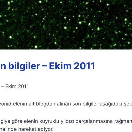
n bilgiler – Ekim 2011
r – Ekim 2011
eonid elenin ait blogdan alınan son bilgiler aşağıdaki şe
lgiye göre elenin kuyruklu yıldızı parçalanmasına rağmen
 halinde hareket ediyor.