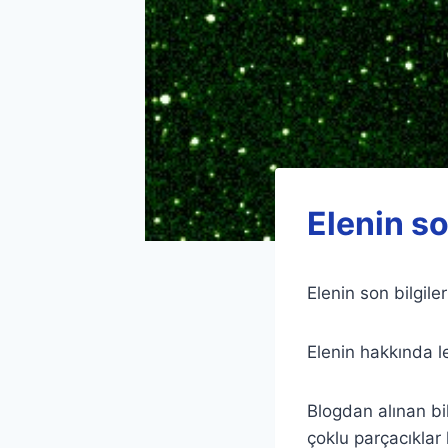
Elenin so
Elenin son bilgile
Elenin hakkında l
Blogdan alınan bi
çoklu parçacıklar