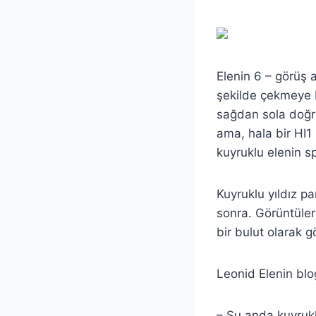
Elenin 6 – görüş 
şekilde çekmeye b
sağdan sola doğru
ama, hala bir HI1
kuyruklu elenin s
Kuyruklu yıldız pa
sonra. Görüntüler
bir bulut olarak g
Leonid Elenin blo
– Şu anda kuyrukl