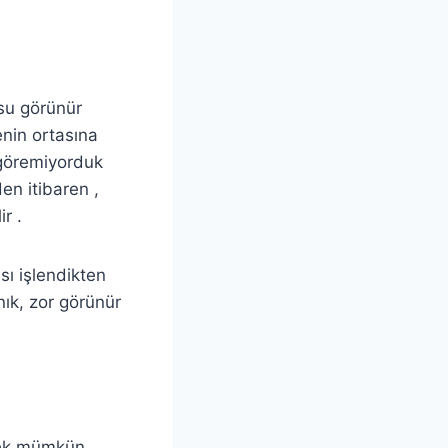
usu görünür
enin ortasına
 göremiyorduk
en itibaren ,
r .
sı işlendikten
nık, zor görünür
rmek mümkün