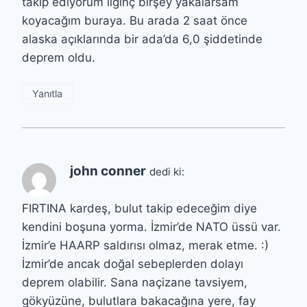
takip ediyorum ilginç birşey yakalarsam
koyacağım buraya. Bu arada 2 saat önce
alaska açıklarında bir ada’da 6,0 şiddetinde
deprem oldu.
Yanıtla
john conner
dedi ki:
FIRTINA kardeş, bulut takip edeceğim diye
kendini boşuna yorma. İzmir’de NATO üssü var.
İzmir’e HAARP saldırısı olmaz, merak etme. :)
İzmir’de ancak doğal sebeplerden dolayı
deprem olabilir. Sana naçizane tavsiyem,
gökyüzüne, bulutlara bakacağına yere, fay