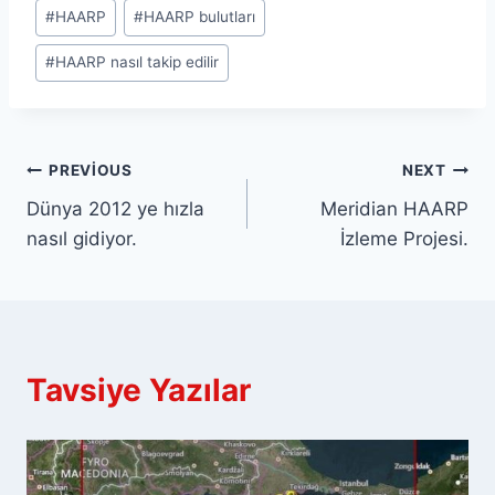
Post
#
HAARP
#
HAARP bulutları
Tags:
#
HAARP nasıl takip edilir
Yazı
PREVIOUS
NEXT
Dünya 2012 ye hızla
Meridian HAARP
gezinmesi
nasıl gidiyor.
İzleme Projesi.
Tavsiye Yazılar