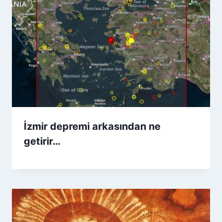
İzmir depremi arkasından ne
getirir…