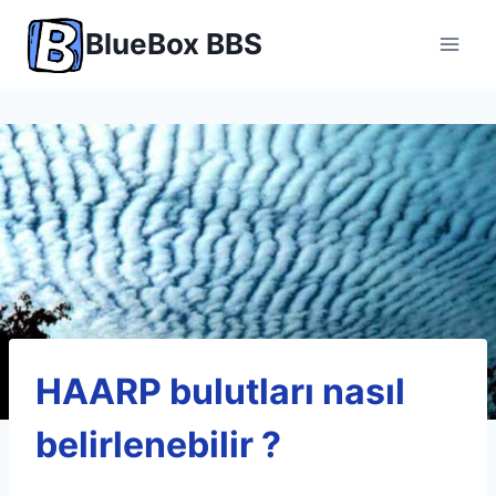
Skip
BlueBox BBS
to
content
HAARP bulutları nasıl
belirlenebilir ?