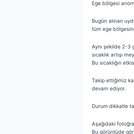
Ege bölgesi anor
Bugün alınan uydu
tüm ege bölgesind
Aynı şekilde 2-3 
sıcaklık artışı m
Bu sıcaklığın etk
Takip ettiğimiz k
devam ediyor.
Durum dikkatle t
Aşağıdaki fotoğra
Bu görüntüde görü