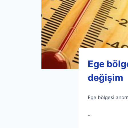
Ege bölg
değişim
Ege bölgesi anor
…