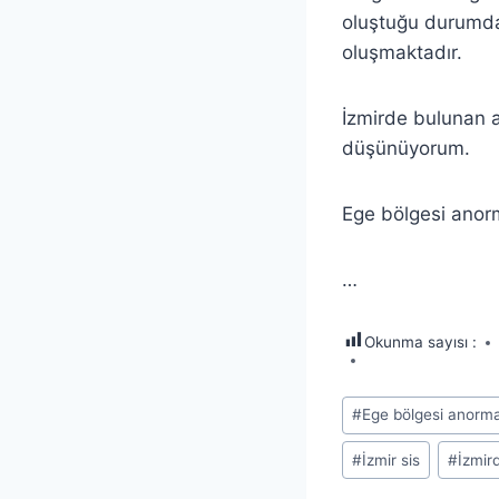
oluştuğu durumda 
oluşmaktadır.
İzmirde bulunan a
düşünüyorum.
Ege bölgesi anorm
…
Okunma sayısı :
Post
#
Ege bölgesi anorm
Tags:
#
İzmir sis
#
İzmir