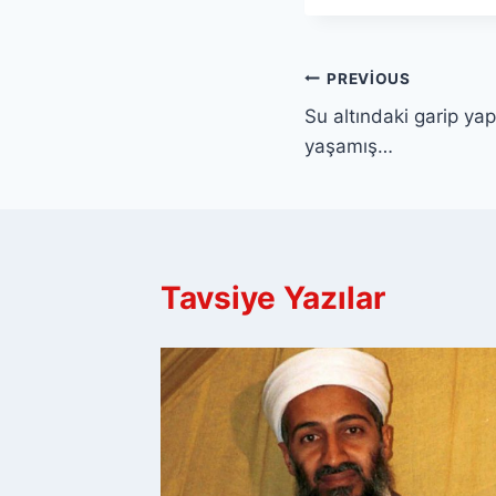
Yazı
PREVIOUS
Su altındaki garip yapı
gezinmesi
yaşamış…
Tavsiye Yazılar