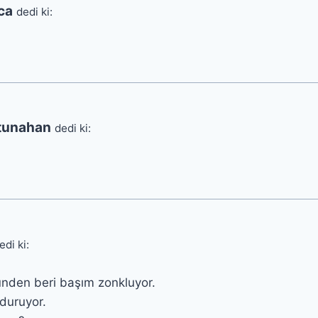
ca
dedi ki:
tunahan
dedi ki:
edi ki:
ünden beri başım zonkluyor.
duruyor.