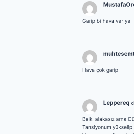
MustafaOr
Garip bi hava var ya
muhtesem
Hava çok garip
Leppereq
d
Belki alakasız ama D
Tansiyonum yükselip 