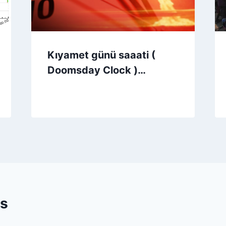
Kıyamet günü saaati (
Doomsday Clock )…
s