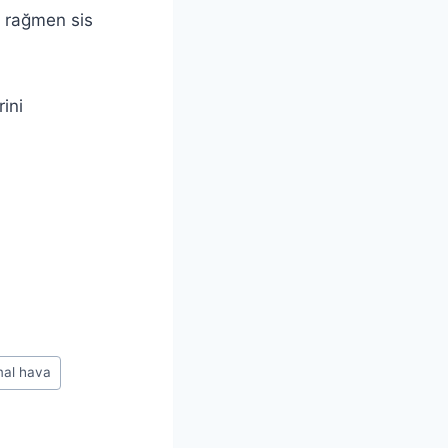
a rağmen sis
ini
mal hava