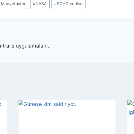
#
Manyetosfer
#
NASA
#
SOHO verileri
mtrails uygulamaları…