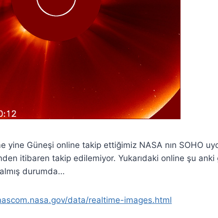
şme yine Güneşi online takip ettiğimiz NASA nın SOHO uydu
nden itibaren takip edilemiyor. Yukarıdaki online şu anki
 kalmış durumda…
nascom.nasa.gov/data/realtime-images.html