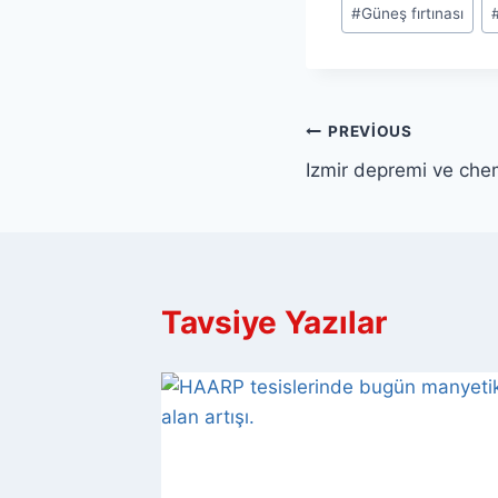
Post
#
Güneş fırtınası
Tags:
Yazı
PREVIOUS
Izmir depremi ve che
gezinmesi
Tavsiye Yazılar