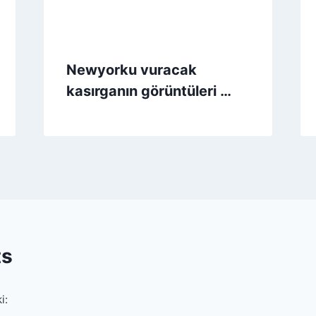
Newyorku vuracak
kasırganın görüntüleri …
ts
i: