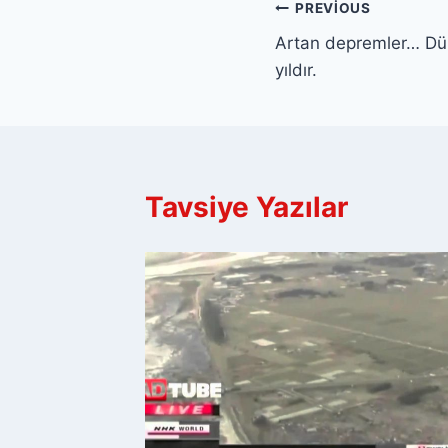
Yazı
PREVIOUS
Artan depremler… Dü
gezinmesi
yıldır.
Tavsiye Yazılar