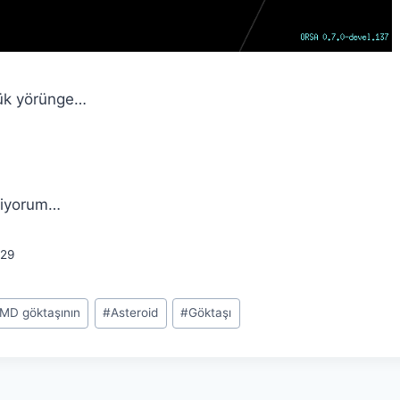
ük yörünge…
kliyorum…
29
 MD göktaşının
#
Asteroid
#
Göktaşı