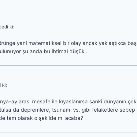
dedi ki:
rünge yani matematiksel bir olay ancak yaklaştıkca başk
bulunuyor şu anda bu ihtimal düşük…
 ki:
ünya-ay arası mesafe ile kıyaslanırsa sanki dünyanın çe
lsa da depremlere, tsunami vs. gibi felaketlere sebep ola
de tam olarak o şekilde mi acaba?