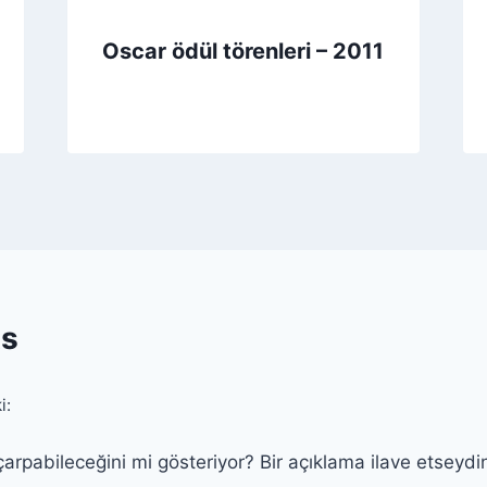
Oscar ödül törenleri – 2011
s
i:
rpabileceğini mi gösteriyor? Bir açıklama ilave etseydini