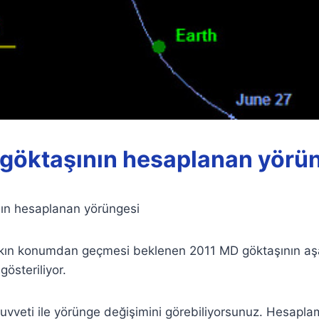
göktaşının hesaplanan yörü
ın hesaplanan yörüngesi
ın konumdan geçmesi beklenen 2011 MD göktaşının aşa
österiliyor.
uvveti ile yörünge değişimini görebiliyorsunuz. Hesapla