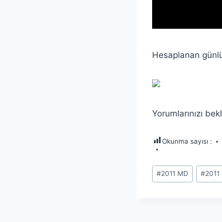
Hesaplanan günl
Yorumlarınızı be
Okunma sayısı :
Post
#
2011 MD
#
2011
Tags: