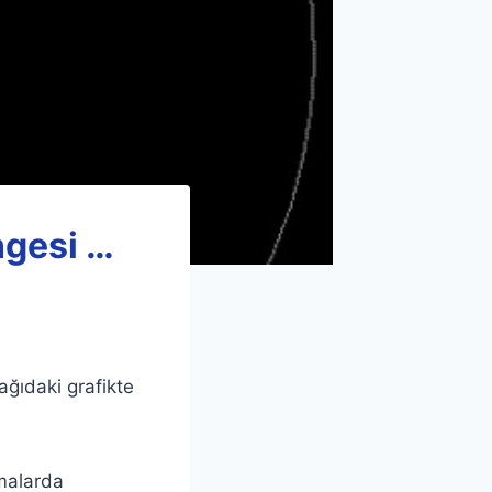
ngesi …
ğıdaki grafikte
malarda