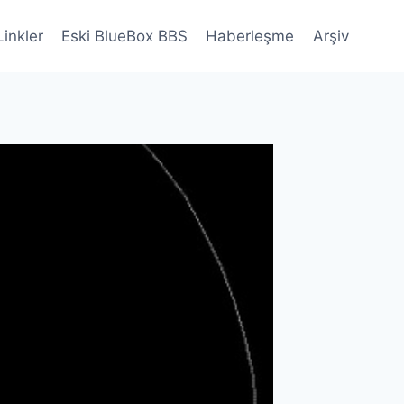
Linkler
Eski BlueBox BBS
Haberleşme
Arşiv