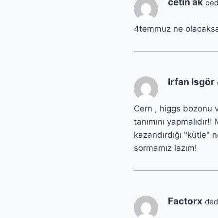
cetin ak
dedi
4temmuz ne olacaksa 
Irfan Isgör
Cern , higgs bozonu 
tanımını yapmalıdır!
kazandırdığı "kütle" n
sormamız lazım!
Factorx
dedi