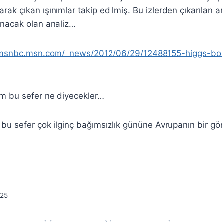
arak çıkan ışınımlar takip edilmiş. Bu izlerden çıkarılan a
nacak olan analiz…
g.msnbc.msn.com/_news/2012/06/29/12488155-higgs-bo
ım bu sefer ne diyecekler…
 bu sefer çok ilginç bağımsızlık gününe Avrupanın bir g
25