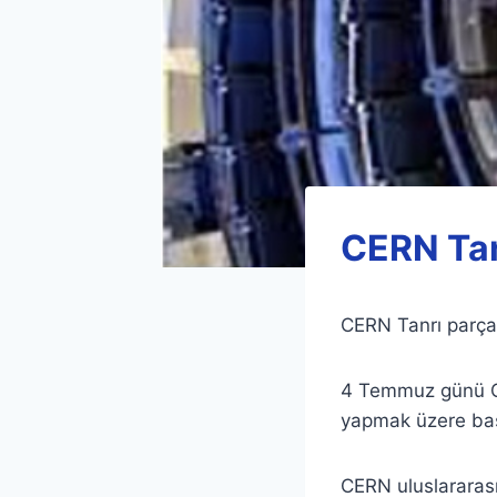
CERN Tanr
CERN Tanrı parçacı
4 Temmuz günü CER
yapmak üzere bası
CERN uluslararası