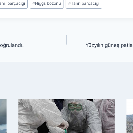
nrı parçacığı
#
Higgs bozonu
#
Tanrı parçacığı
doğrulandı.
Yüzyılın güneş patl