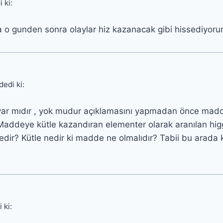
 ki:
o gunden sonra olaylar hiz kazanacak gibi hissediyor
dedi ki:
var mıdır , yok mudur açıklamasını yapmadan önce mad
! Maddeye kütle kazandıran elementer olarak aranılan h
edir? Kütle nedir ki madde ne olmalıdır? Tabii bu arada k
 ki: