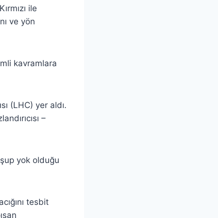
ırmızı ile
ını ve yön
emli kavramlara
ı (LHC) yer aldı.
andırıcısı –
uşup yok olduğu
cığını tesbit
pışan