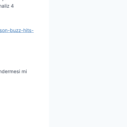
naliz 4
son-buzz-hits-
öndermesi mi