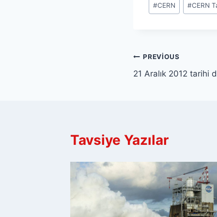
#
CERN
#
CERN Ta
Tags:
Yazı
PREVIOUS
21 Aralık 2012 tarihi 
gezinmesi
Tavsiye Yazılar