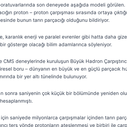
ratuvarlarında son deneyede aşağıda modeli görülen. K
acığın proton – proton çarpışması sırasında ortaya çıktığ
cesinde bunun tanrı parçacığı olduğunu bildiriyor.
, karanlık enerji ve paralel evrenler gibi hatta daha giz
 bir gösterge olacağı bilim adamlarınca söyleniyor.
 CMS deneylerinde kuruluşun Büyük Hadron Çarpıştırıcıs
airesel boru – dünyanın en büyük ve en güçlü parçacık hızl
ınırında bir yer altı tünelinde bulunuyor.
n sonra saniyenin çok küçük bir bölümünde yeniden ol
 hesaplanmıştı.
için saniyede milyonlarca çarpışmalar içinden tanrı parça
ırıcı ters yönde protonların ateşlenmesi ve birbiri ile çar