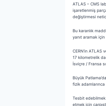
ATLAS – CMS labo
işaretlenmiş parç
değiştirmesi neti
Bu karanlık madde
yanıt aramak için
CERN’in ATLAS ve
17 kilometrelik d
İsviçre / Fransa s
Büyük Patlama’da
fizik adamlarınca
Tesbit edebilmek 
etmek için çarpışt