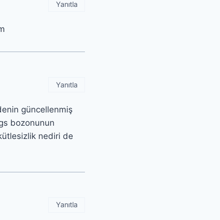
Yanıtla
um
Yanıtla
denin güncellenmiş
iggs bozonunun
ütlesizlik nediri de
Yanıtla