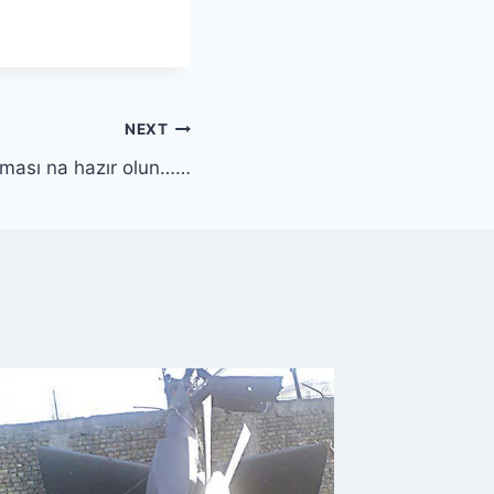
NEXT
aması na hazır olun……