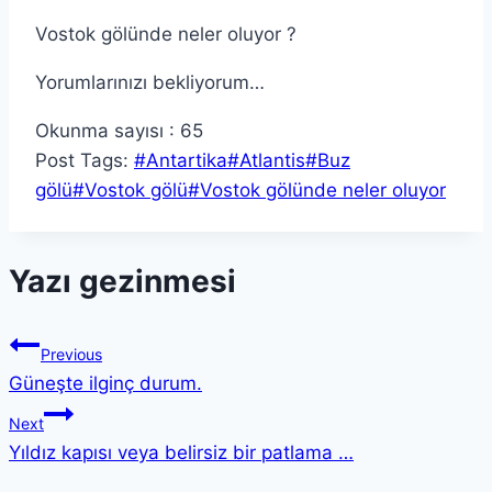
Vostok gölünde neler oluyor ?
Yorumlarınızı bekliyorum…
Okunma sayısı :
65
Post Tags:
#
Antartika
#
Atlantis
#
Buz
gölü
#
Vostok gölü
#
Vostok gölünde neler oluyor
Yazı gezinmesi
Previous
Güneşte ilginç durum.
Next
Yıldız kapısı veya belirsiz bir patlama …