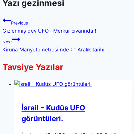
Yazı gezinmesi
Previous
Gizlenmiş dev UFO : Merkür civarında !
Next
Kiruna Manyetometresi nde : 1 Aralık tarihi
Tavsiye Yazılar
İsrail – Kudüs UFO
görüntüleri.