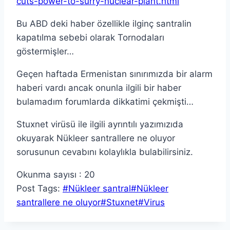
cuts-power-to-surry-nuclear-plant.html
Bu ABD deki haber özellikle ilginç santralin
kapatılma sebebi olarak Tornodaları
göstermişler…
Geçen haftada Ermenistan sınırımızda bir alarm
haberi vardı ancak onunla ilgili bir haber
bulamadım forumlarda dikkatimi çekmişti…
Stuxnet virüsü ile ilgili ayrıntılı yazımızıda
okuyarak Nükleer santrallere ne oluyor
sorusunun cevabını kolaylıkla bulabilirsiniz.
Okunma sayısı :
20
Post Tags:
#
Nükleer santral
#
Nükleer
santrallere ne oluyor
#
Stuxnet
#
Virus