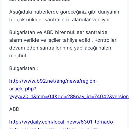
Aşağıdaki haberlerde göreceğiniz gibi dünyanın
bir çok nükleer santralinde alarmlar veriliyor.
Bulgaristan ve ABD birer nükleer santralde
alarm verilde ve işçiler tahliye edildi. Kontrolleri
devam eden santrallerin ne yapılacağı halen
meçhul…
Bulgaristan :
http://www.b92.net/eng/news/region-
article.php?
yyyy=2011&mm=04&dd=28&nav_id=74042&version=
ABD
http://wydaily.com/local-news/6301-tornado-