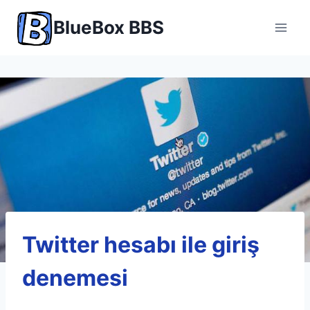
Skip
BlueBox BBS
to
content
Twitter hesabı ile giriş
denemesi