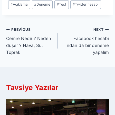
Post
#
Açıklama
#
Deneme
#
Test
#
Twitter hesabı
Tags:
Yazı
PREVIOUS
NEXT
Cemre Nedir ? Neden
Facebook hesabı
gezinmesi
düşer ? Hava, Su,
ndan da bir deneme
Toprak
yapalım
Tavsiye Yazılar